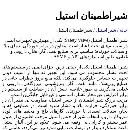
شیراطمینان استیل
خانه
/
شیر استیل
/ شیراطمینان استیل
شیر اطمینان استیل (Safety Valve) یکی از مهم‌ترین تجهیزات ایمنی
در سیستم‌های تحت فشار است. مقاوم در برابر خوردگی، دمای بالا
و سیالات خورنده؛ مناسب برای صنایع نفت، گاز، بخار، دارویی و
غذایی، طبق استانداردهای API و ASME.
شیر اطمینان استیل یکی از حیاتی ‌ترین اجزای ایمنی در سیستم‌ های
تحت فشار محسوب می ‌شود. این تجهیز نه‌ تنها از آسیب دیدن
تجهیزات حساس جلوگیری می‌کند، بلکه مانع بروز خطرات جانی در
صنایع پرریسک مانند نفت، گاز، پتروشیمی، نیروگاهی، دارویی و
غذایی می‌گردد. به‌ طور خلاصه، نقش آن در حفاظت از سیستم در
برابر افزایش غیرمجاز فشار، اساسی و غیرقابل جایگزین است.
مزیت بزرگ شیر اطمینان از جنس استیل، مقاومت بی ‌نظیر آن در
برابر خوردگی، حرارت بالا و فشار شدید است. در صنایعی که با
بخار، سیالات اسیدی یا خورنده، گازهای داغ و محیط ‌های آلوده
سروکار داریم، انتخاب شیر از جنس استیل موجب اطمینان از طول
عمر بیشتر و کارایی بی ‌وقفه می ‌شود. علاوه بر این، آلیاژ استیل
باعث عملکرد پایدار در نوسانات دمایی شدید نیز می‌گردد، عاملی که