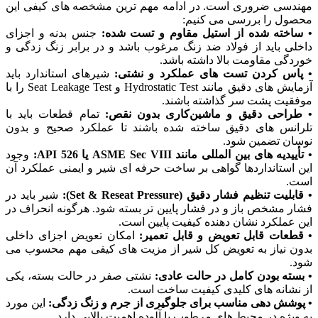
مهندسی ضروری است. در ادامه مهم ‌ترین مشخصه‌ های کیفی این
محصول را بررسی می کنیم:
• ساخته شده از استیل مقاوم و تست ‌شده:
جنس بدنه و اجزای
داخلی باید از فولاد ضد زنگ مرغوب باشد و در برابر زنگ ‌زدگی و
خوردگی مقاومت بالا داشته باشد.
• پاس کردن تست ‌های عملکرد و نشتی:
شیرهای استاندارد باید
آزمایش‌ های دقیق مانند Hydrostatic Test و Seat Leakage Test را با
موفقیت پشت سر گذاشته باشند.
• طراحی دقیق و ماشین‌کاری بدون نقص:
تمام قطعات باید با
تلرانس ‌های دقیق ساخته شده باشند تا عملکرد صحیح و بدون
نوسان تضمین شود.
• تأییدیه ‌های بین ‌المللی مانند ASME Sec VIII یا API 526:
وجود
این استانداردها گواهی بر ساخت حرفه ‌ای شیر و ایمنی عملکرد آن
است.
• قابلیت تنظیم فشار دقیق (Set & Reseat Pressure):
شیر باید در
فشار مشخص باز و در فشار پایین ‌تر بسته شود. هرگونه انحراف در
این عملکرد نشان ‌دهنده کیفیت پایین است.
• قطعات قابل تعویض و قابل تعمیر:
امکان تعویض اجزای داخلی
بدون نیاز به تعویض کل شیر از مزیت ‌های کیفی مهم محسوب می
‌شود.
• بسته بودن کامل در حالت عادی:
نشتی صفر در حالت بسته، یکی
از نشانه ‌های کلیدی کیفیت ساخت است.
• پوشش ‌دهی مناسب برای جلوگیری از جرم و زنگ ‌زدگی:
این مورد
به ویژه در محیط ‌های مرطوب یا آلوده اهمیت بالایی دارد.