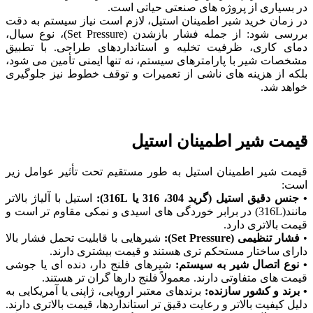
در بسیاری از پروژه‌ های صنعتی حیاتی است.
در زمان خرید شیر اطمینان استیل، لازم است نیاز سیستم به‌ دقت
بررسی شود: از جمله فشار بازشدن (Set Pressure)، نوع سیال،
دمای کاری، ظرفیت تخلیه و استانداردهای طراحی. با تطبیق
مشخصات شیر با پارامترهای سیستم، نه ‌تنها ایمنی تأمین می‌ شود،
بلکه از هزینه ‌های ناشی از تعمیرات و توقف خطوط نیز جلوگیری
خواهد شد.
قیمت شیر اطمینان استیل
قیمت شیر اطمینان استیل به ‌طور مستقیم تحت تأثیر عوامل زیر
است:
• جنس دقیق استیل (گرید 304، 316 یا 316L):
استیل با آلیاژ بالاتر
مانند(316L) در برابر خوردگی‌ های اسیدی و نمکی مقاوم ‌تر است و
قیمت بالاتری دارد.
•
فشار تنظیمی (Set Pressure):
شیرهایی با قابلیت تحمل فشار بالا
دارای ساختار مستحکم ‌تری هستند و قیمت بیشتری دارند.
• نوع اتصال شیر به سیستم:
شیرهای فلنج ‌دار، دنده ‌ای یا جوشی
قیمت ‌های متفاوتی دارند. معمولاً فلنج ‌دارها گران ‌تر هستند.
• برند و کشور سازنده:
برندهای معتبر اروپایی، ژاپنی یا آمریکایی به
دلیل کیفیت بالاتر و رعایت دقیق‌ تر استانداردها، قیمت بالاتری دارند.