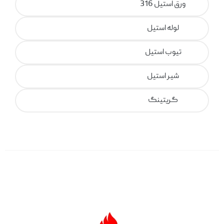
ورق استیل 316
لوله استیل
تیوب استیل
شیر استیل
گریتینگ
تمامی حقوق نزدشرکت پارس فولاد ساتراپ محفوظ
است.